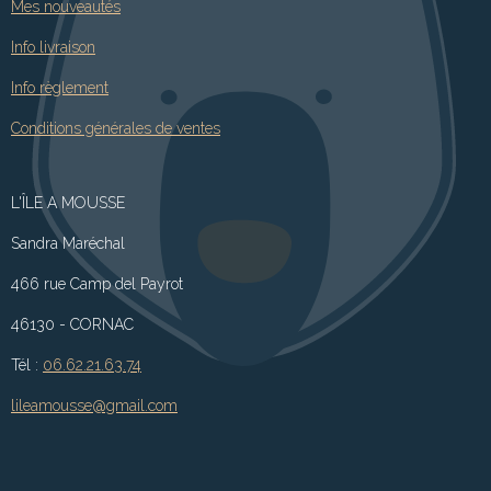
Mes nouveautés
Info livraison
Info règlement
Conditions générales de ventes
L'ÎLE A MOUSSE
Sandra Maréchal
466 rue Camp del Payrot
46130 - CORNAC
Tél :
06.62.21.63.74
lileamousse@gmail.com