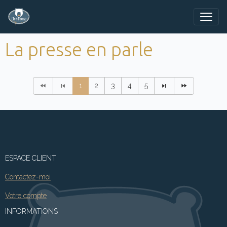
La presse en parle
LA PRESSE EN PARLE
1
2
3
4
5
Livre "En compagnie des ours"
Parution du livre "En compagnie des ours" aux éditions "Le
temps apprivoisé" - 2015
ESPACE CLIENT
Contactez-moi
Votre compte
INFORMATIONS