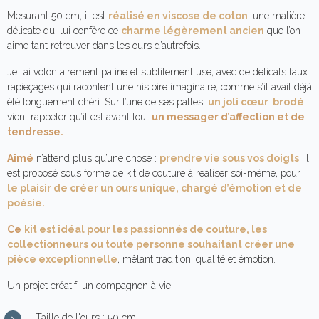
Mesurant 50 cm, il est
réalisé en viscose de coton
, une matière
délicate qui lui confère ce
charme légèrement ancien
que l’on
aime tant retrouver dans les ours d’autrefois.
Je l’ai volontairement patiné et subtilement usé, avec de délicats faux
rapiéçages qui racontent une histoire imaginaire, comme s’il avait déjà
été longuement chéri. Sur l’une de ses pattes,
un joli cœur brodé
vient rappeler qu’il est avant tout
un messager d’affection et de
tendresse.
Aimé
n’attend plus qu’une chose :
prendre vie
sous vos doigts
. Il
est proposé sous forme de kit de couture à réaliser soi-même, pour
le plaisir de créer un ours unique, chargé d’émotion et de
poésie.
Ce
kit est idéal pour les passionnés de couture, les
collectionneurs ou toute personne souhaitant créer une
pièce exceptionnelle
, mêlant tradition, qualité et émotion.
Un projet créatif, un compagnon à vie.
Taille de l'ours : 50 cm