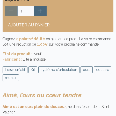
AJOUTER AU PANIER
Gagnez
2 points fidélité
en ajoutant ce produit à votre commande.
Soit une réduction de
1,00€
sur votre prochaine commande.
État du produit :
Neuf
Fabricant :
L'île à mousse
Loisir créatif
Kit
système d'articulation
ours
couture
mohair
Aimé, l’ours au cœur tendre
Aimé est un ours plein de douceur
, né dans l’esprit de la Saint-
Valentin.