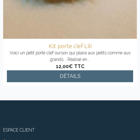
Kit porte clef Lili
Voici un petit porte clef ourson qui plaira aux petits comme aux
grands... Réalisé en...
12,00€
TTC
DÉTAILS
ESPACE CLIENT