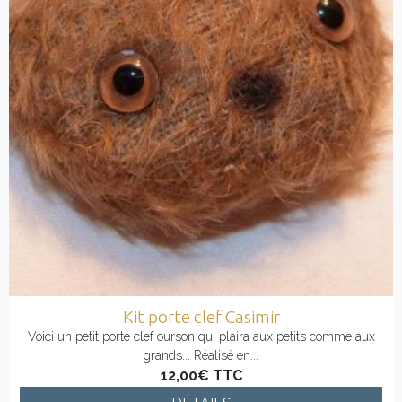
Kit porte clef Casimir
Voici un petit porte clef ourson qui plaira aux petits comme aux
grands... Réalisé en...
12,00€
TTC