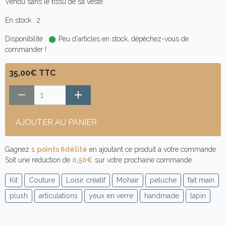
Vendu sans le tissu de sa veste
En stock : 2
Disponibilité :
Peu d'articles en stock, dépêchez-vous de
commander !
35,00€ TTC
AJOUTER AU PANIER
Gagnez
1 points fidélité
en ajoutant ce produit à votre commande.
Soit une réduction de
0,50€
sur votre prochaine commande.
Kit
Couture
Loisir créatif
Mohair
peluche
fait main
plush
articulations
yeux en verre
handmade
lapin